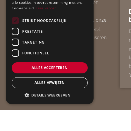
ApollBouw is een gedreven
alle cookies in overeenstemming met ons
Cookiebeleid.
Lees verder
bouwadvies- en
aannemersbedrijf. Vanuit onze
STRIKT NOODZAKELIJK
vestigingsplaats Grootegast
D
PRESTATIE
helpen wij u met het realiseren
r
TARGETING
van uw bouwwensen.
FUNCTIONEEL
k
b
ALLES ACCEPTEREN
‘
ALLES AFWIJZEN
DETAILS WEERGEVEN