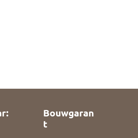
r:
Bouwgaran
t