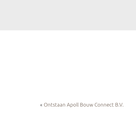
Door
Apoll Bouw
naar
de
hoofd
inhoud
«
Ontstaan Apoll Bouw Connect B.V.