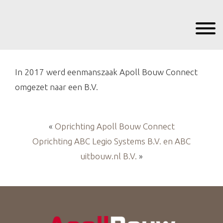
Door
Apoll Bouw
naar
Toggle 
de
hoofd
eader
inhoud
echts
In 2017 werd eenmanszaak Apoll Bouw Connect
omgezet naar een B.V.
«
Oprichting Apoll Bouw Connect
Oprichting ABC Legio Systems B.V. en ABC
uitbouw.nl B.V.
»