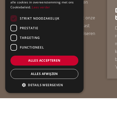
ApollBouw is een gedreven
alle cookies in overeenstemming met ons
Cookiebeleid.
Lees verder
bouwadvies- en
aannemersbedrijf. Vanuit onze
STRIKT NOODZAKELIJK
vestigingsplaats Grootegast
D
PRESTATIE
helpen wij u met het realiseren
r
TARGETING
van uw bouwwensen.
FUNCTIONEEL
k
b
ALLES ACCEPTEREN
‘
ALLES AFWIJZEN
DETAILS WEERGEVEN