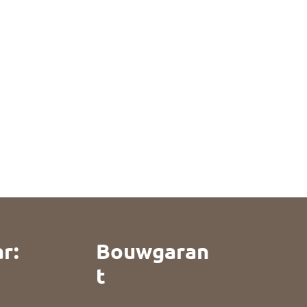
r:
Bouwgaran
t