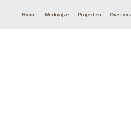
Header
Home
Werkwijze
Projecten
Over ons
Rechts