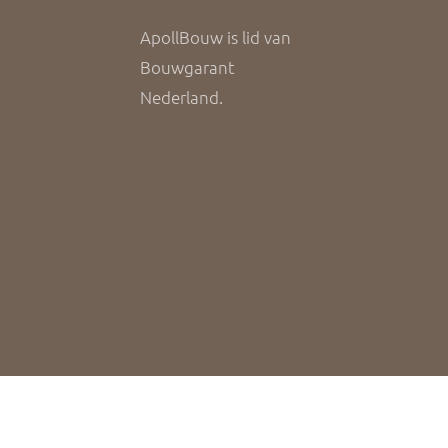
ApollBouw is lid van
Bouwgarant
Nederland.