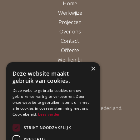
Home
Werkwijze
Projecten
Over ons
Contact
Offerte
Werken bij
×
Deze website maakt
gebruik van cookies.
Bouwgarant
Deze website gebruikt cookies om uw
gebruikerservaring te verbeteren. Door
onze website te gebruiken, stemt u in met
ApollBouw is lid van Bouwgarant Nederland.
alle cookies in overeenstemming met ons
Cookiebeleid.
Lees verder
STRIKT NOODZAKELIJK
PRESTATIE