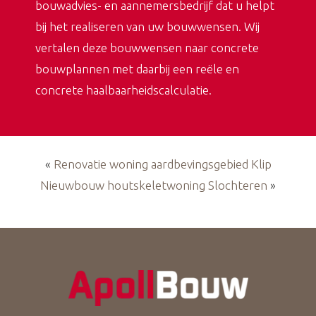
bouwadvies- en aannemersbedrijf dat u helpt
bij het realiseren van uw bouwwensen. Wij
vertalen deze bouwwensen naar concrete
bouwplannen met daarbij een reële en
concrete haalbaarheidscalculatie.
«
Renovatie woning aardbevingsgebied Klip
Nieuwbouw houtskeletwoning Slochteren
»