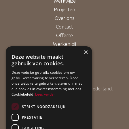
Werkwijze
Projecten
Over ons
Contact
Offerte
Werken bij
×
Deze website maakt
gebruik van cookies.
Bouwgarant
Deze website gebruikt cookies om uw
gebruikerservaring te verbeteren. Door
onze website te gebruiken, stemt u in met
ApollBouw is lid van Bouwgarant Nederland.
alle cookies in overeenstemming met ons
Cookiebeleid.
Lees verder
STRIKT NOODZAKELIJK
PRESTATIE
TARGETING