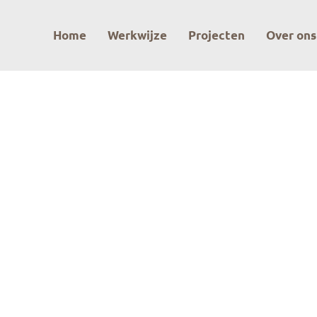
Header
Home
Werkwijze
Projecten
Over ons
Rechts