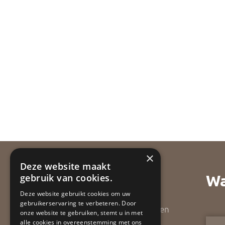
×
Deze website maakt
Wa
gebruik van cookies.
Deze website gebruikt cookies om uw
gebruikerservaring te verbeteren. Door
ApollBouw is een gedreven
onze website te gebruiken, stemt u in met
alle cookies in overeenstemming met ons
bouwadvies- en