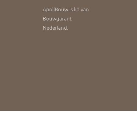
ApollBouw is lid van
Bouwgarant
Nederland.