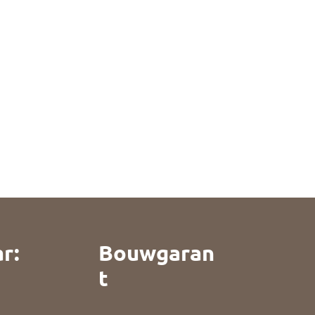
r:
Bouwgaran
t