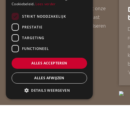
Cookiebeleid.
Lees verder
aannemersbedrijf. Vanuit onze
vestigingsplaats Grootegast
STRIKT NOODZAKELIJK
helpen wij u met het realiseren
PRESTATIE
D
van uw bouwwensen.
r
TARGETING
FUNCTIONEEL
k
b
ALLES ACCEPTEREN
‘
ALLES AFWIJZEN
DETAILS WEERGEVEN