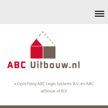
Door
Apoll Bouw
naar
Toggle 
de
hoofd
eader
inhoud
echts
«
Oprichting ABC Legio Systems B.V. en ABC
uitbouw.nl B.V.